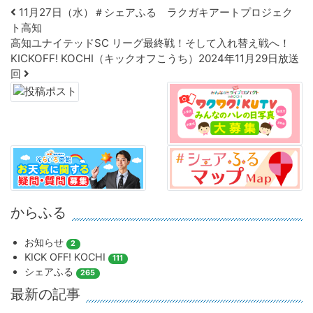
Post navigation
11月27日（水）＃シェアふる ラクガキアートプロジェク
ト高知
高知ユナイテッドSC リーグ最終戦！そして入れ替え戦へ！
KICKOFF! KOCHI（キックオフこうち）2024年11月29日放送
回
からふる
お知らせ
2
KICK OFF! KOCHI
111
シェアふる
265
最新の記事