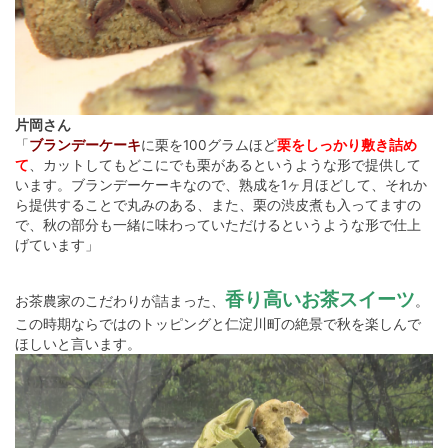
片岡さん
「
ブランデーケーキ
に栗を100グラムほど
栗をしっかり敷き詰め
て
、カットしてもどこにでも栗があるというような形で提供して
います。ブランデーケーキなので、熟成を1ヶ月ほどして、それか
ら提供することで丸みのある、また、栗の渋皮煮も入ってますの
で、秋の部分も一緒に味わっていただけるというような形で仕上
げています」
香り高いお茶スイーツ
お茶農家のこだわりが詰まった、
。
この時期ならではのトッピングと仁淀川町の絶景で秋を楽しんで
ほしいと言います。