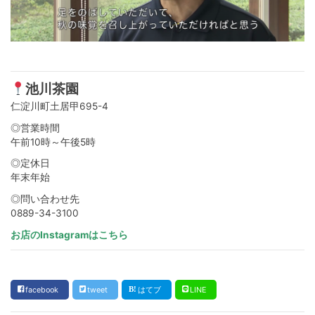
池川茶園
仁淀川町土居甲695-4
◎営業時間
午前10時～午後5時
◎定休日
年末年始
◎問い合わせ先
0889-34-3100
お店のInstagramはこちら
facebook
tweet
はてブ
LINE