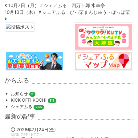
Post navigation
10月7日（月）＃シェアふる 四万十郷 水車亭
10月10日（木）＃シェアふる びっ栗まんじゅう・ぽっぽ栗
からふる
お知らせ
2
KICK OFF! KOCHI
111
シェアふる
265
最新の記事
2026年7月24日(金)
KICK OFF! KOCHI