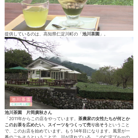
提供しているのは、高知県仁淀川町の「
池川茶園
」。
池川茶園 片岡廣秋さん
「2011年からこの店をやっています。
茶農家の女性たちが何とか
このお茶を広めたい、スイーツをつくって売り出そう
ということ
で、このお店を始めています。もう14年目になります。風景が一
番のごちそうということで、川が流れている、この仁淀ブルーの