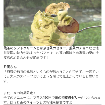
煎茶のソフトクリーム
と
かぶせ茶のゼリー
、
煎茶のチョコ
など池
川茶園の魅力が詰まったパフェは、お茶の風味と自家製の栗の渋
皮煮の組み合わせが絶品です！
片岡さん
「煎茶の独特の風味というものが味わうことができて、一言でい
うと大人のスイーツというような感じで仕上がっていると思いま
す」
また、今の時期限定！
全てのメニューに、プラス150円で
栗の渋皮煮ゼリー
がつけられま
す。ほうじ茶のスイーツとの相性も抜群ですよ！