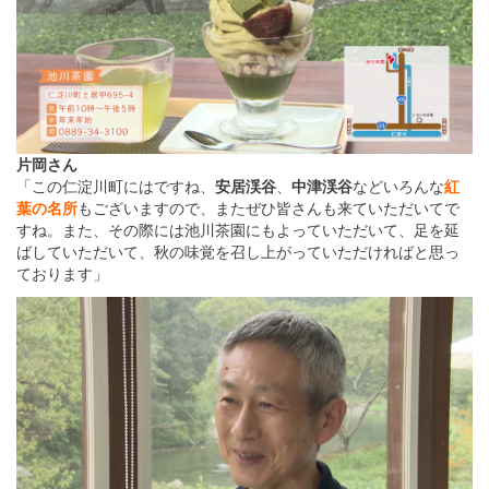
片岡さん
「この仁淀川町にはですね、
安居渓谷
、
中津渓谷
などいろんな
紅
葉の名所
もございますので、またぜひ皆さんも来ていただいてで
すね。また、その際には池川茶園にもよっていただいて、足を延
ばしていただいて、秋の味覚を召し上がっていただければと思っ
ております」