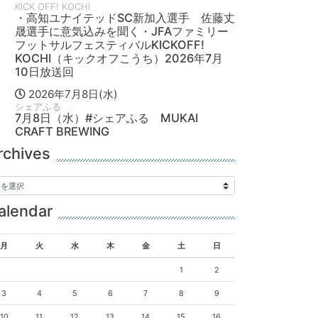
KICK OFF! KOCHI
・高知ユナイテッドSC新加入選手 佐藤丈
晟選手に意気込みを聞く・JFAファミリー
フットサルフェスティバルKICKOFF!
KOCHI（キックオフこうち）2026年7月
10日放送回
2026年7月8日(水)
シェアふる
7月8日（水）#シェアふる MUKAI
CRAFT BREWING
rchives
alendar
月
火
水
木
金
土
日
1
2
3
4
5
6
7
8
9
10
11
12
13
14
15
16