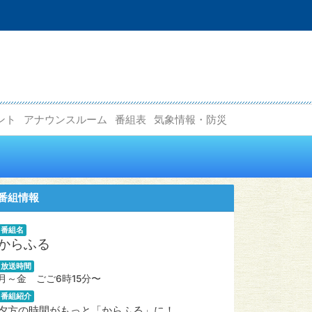
ント
アナウンスルーム
番組表
気象情報・防災
番組情報
番組名
からふる
放送時間
月～金 ごご6時15分〜
番組紹介
夕方の時間がもっと「からふる」に！