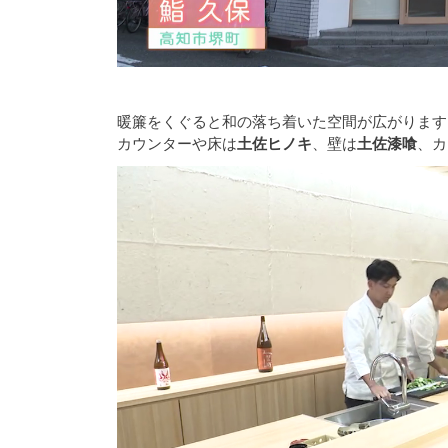
暖簾をくぐると和の落ち着いた空間が広がります
カウンターや床は
土佐ヒノキ
、壁は
土佐漆喰
、カ