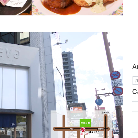
。
A
C