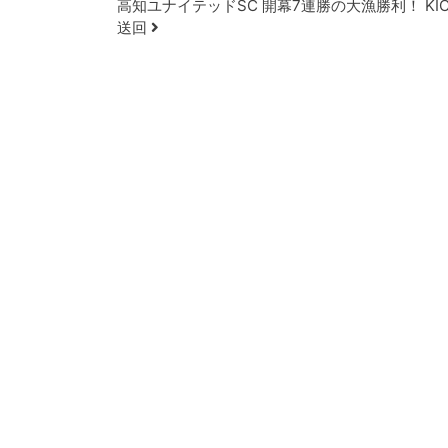
Post navigation
高知ユナイテッドSC 開幕7連勝の大漁勝利！ KICK 
送回