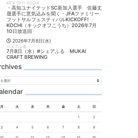
KICK OFF! KOCHI
・高知ユナイテッドSC新加入選手 佐藤丈
晟選手に意気込みを聞く・JFAファミリー
フットサルフェスティバルKICKOFF!
KOCHI（キックオフこうち）2026年7月
10日放送回
2026年7月8日(水)
シェアふる
7月8日（水）#シェアふる MUKAI
CRAFT BREWING
rchives
alendar
月
火
水
木
金
土
日
1
2
3
4
5
6
7
8
9
10
11
12
13
14
15
16