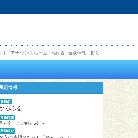
ント
アナウンスルーム
番組表
気象情報・防災
番組情報
番組名
からふる
放送時間
月～金 ごご6時15分〜
番組紹介
夕方の時間がもっと「からふる」に！