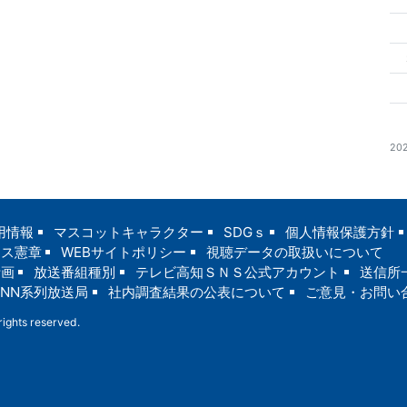
20
用情報
マスコットキャラクター
SDGｓ
個人情報保護方針
ンス憲章
WEBサイトポリシー
視聴データの取扱いについて
計画
放送番組種別
テレビ高知ＳＮＳ公式アカウント
送信所
JNN系列放送局
社内調査結果の公表について
ご意見・お問い
ights reserved.