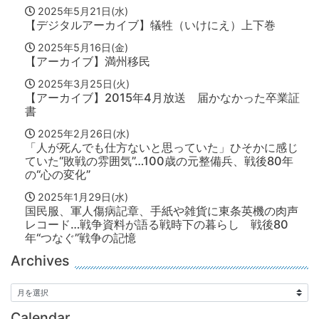
2025年5月21日(水)
【デジタルアーカイブ】犠牲（いけにえ）上下巻
2025年5月16日(金)
【アーカイブ】満州移民
2025年3月25日(火)
【アーカイブ】2015年4月放送 届かなかった卒業証
書
2025年2月26日(水)
「人が死んでも仕方ないと思っていた」ひそかに感じ
ていた“敗戦の雰囲気”…100歳の元整備兵、戦後80年
の“心の変化”
2025年1月29日(水)
国民服、軍人傷病記章、手紙や雑貨に東条英機の肉声
レコード…戦争資料が語る戦時下の暮らし 戦後80
年“つなぐ”戦争の記憶
Archives
Calendar