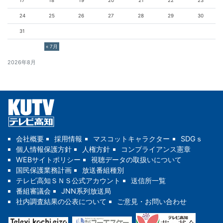
17
18
19
20
21
22
23
24
25
26
27
28
29
30
31
« 7月
2026年8月
会社概要
採用情報
マスコットキャラクター
SDGｓ
個人情報保護方針
人権方針
コンプライアンス憲章
WEBサイトポリシー
視聴データの取扱いについて
国民保護業務計画
放送番組種別
テレビ高知ＳＮＳ公式アカウント
送信所一覧
番組審議会
JNN系列放送局
社内調査結果の公表について
ご意見・お問い合わせ