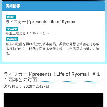
番組情報
番組名
ライフカードpresents Life of Ryoma
放送時間
毎週土曜よる１１時２４分〜
番組紹介
幕末の動乱を駆け抜けた坂本龍馬。柔軟な発想と常識を打ち破
る行動力から、時代を変える奇跡を起こした風雲児の魅力に迫
る。
ライフカードpresents【Life of Ryoma】＃１
１西郷との対面
投稿日：
2026年2月27日