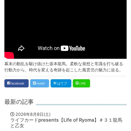
幕末の動乱を駆け抜けた坂本龍馬。柔軟な発想と常識を打ち破る
行動力から、時代を変える奇跡を起こした風雲児の魅力に迫る。
facebook
tweet
はてブ
LINE
最新の記事
2026年8月8日(土)
ライフカードpresents【Life of Ryoma】＃３１龍馬
と乙女