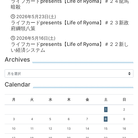
ライフカードpresents【Life of Ryoma】＃２４龍馬
暗殺
2026年5月23日(土)
ライフカードpresents【Life of Ryoma】＃２３新政
府綱領八策
2026年5月16日(土)
ライフカードpresents【Life of Ryoma】＃２２新し
い経済システム
Archives
Calendar
月
火
水
木
金
土
日
1
2
3
4
5
6
7
8
9
10
11
12
13
14
15
16