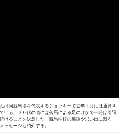
んは同競馬場を代表するジョッキーで去年１月には通算４
ている。２０代の頃には落馬による足のけがで一時は引退
続けることを決意した。競馬学校の裏話や思い出に残る
メッセージも紹介する。