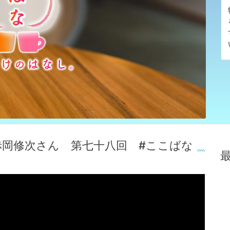
赤岡修次さん 第七十八回 #ここばな