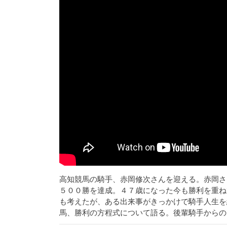
高知競馬の騎手、赤岡修次さんを迎える。赤岡さ
５００勝を達成。４７歳になった今も勝利を重ね
も考えたが、ある出来事がきっかけで騎手人生を
馬、勝利の方程式について語る。後輩騎手からの