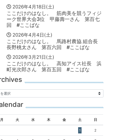
2026年4月18日(土)
ここだけのはなし。 筋肉美を競うフィジ
ーク世界大会3位 甲藤壽一さん 第百七
回 #ここばな
2026年4月4日(土)
ここだけのはなし。 馬路村農協 組合長
長野桃太さん 第百六回 #ここばな
2026年3月21日(土)
ここだけのはなし。 高知アイス社長 浜
町光次郎さん 第百五回 #ここばな
rchives
alendar
月
火
水
木
金
土
日
1
2