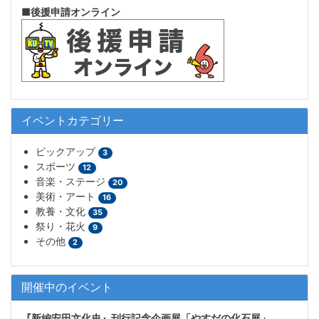
■後援申請オンライン
イベントカテゴリー
ピックアップ
3
スポーツ
12
音楽・ステージ
20
美術・アート
16
教養・文化
35
祭り・花火
9
その他
2
開催中のイベント
『新編安田文化史』刊行記念企画展「やすだの化石展」