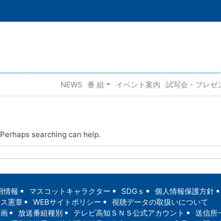
NEWS
番 組
イベント案内
試写会・プレゼ
. Perhaps searching can help.
用情報
マスコットキャラクター
SDGｓ
個人情報保護方針
ンス憲章
WEBサイトポリシー
視聴データの取扱いについて
計画
放送番組種別
テレビ高知ＳＮＳ公式アカウント
送信所