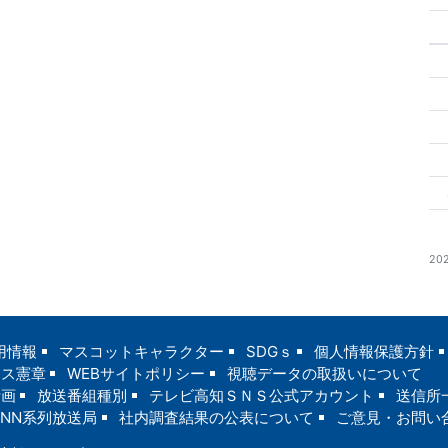
20
用情報
マスコットキャラクター
SDGｓ
個人情報保護方針
ンス憲章
WEBサイトポリシー
視聴データの取扱いについて
計画
放送番組種別
テレビ高知ＳＮＳ公式アカウント
送信所
JNN系列放送局
社内調査結果の公表について
ご意見・お問い