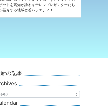
ポットを高知が誇る
キテレツ
プレゼンターたち
が紹介する地域密着バラエティ！
最新の記事
rchives
alendar