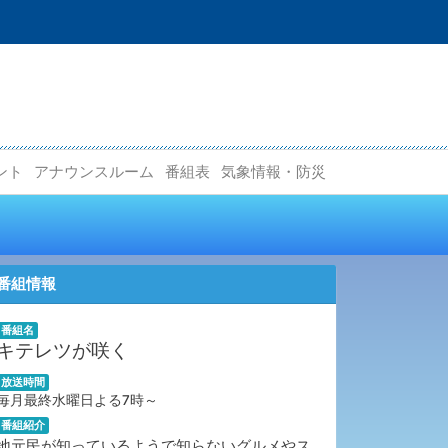
ント
アナウンスルーム
番組表
気象情報・防災
番組情報
番組名
キテレツが咲く
放送時間
毎月最終水曜日よる7時～
番組紹介
地元民が知っているようで知らないグルメやス