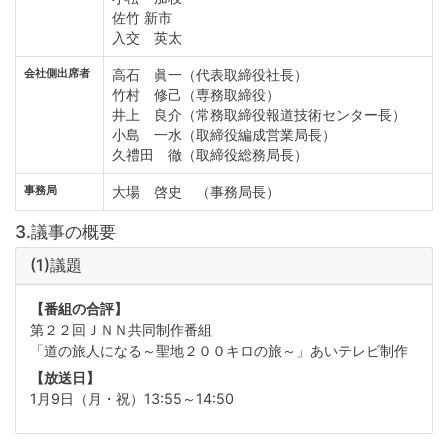
佐竹 新市
入交 英太
会社側出席者
高石 眞一（代表取締役社長）
竹村 修己（専務取締役）
井上 良介（常務取締役報道技術センター長）
小島 一水（取締役編成営業局長）
久禮田 徹（取締役総務局長）
事務局
大場 啓史 （事務局長）
3.議事の概要
(1)議題
【番組の合評】
第２２回ＪＮＮ共同制作番組
「道の旅人になる～聖地２００キロの旅～」あいテレビ制作
【放送日】
1月9日（月・祝）13:55～14:50