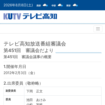
2026年8月8日(土)
テレビ高知放送番組審議会
第451回 審議会だより
第451回 審議会
議事の概要
1.開催年月日
2012年2月3日（金）
2.出席委員（敬称略）
副委員長
下岡 正文
委員
池田 あけみ
小松 加枝