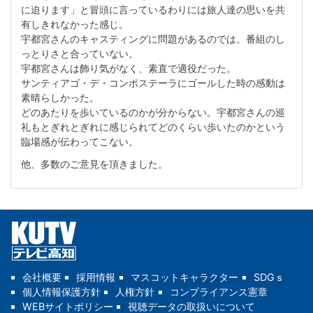
に迫ります」と冒頭に言っているわりには旅人達の思いを共
有しきれなかった感じ。
宇都宮さんのキャスティングに問題があるのでは。番組のし
っとりさと合っていない。
宇都宮さんは飾り気がなく、素直で適役だった。
サンティアゴ・デ・コンポステーラにゴールした時の感動は
素晴らしかった。
どのあたりを歩いているのかが分からない。宇都宮さんの巡
礼もとぎれとぎれに感じられてどのくらい歩いたのかという
臨場感が伝わってこない。
他、多数のご意見を頂きました。
会社概要
採用情報
マスコットキャラクター
SDGｓ
個人情報保護方針
人権方針
コンプライアンス憲章
WEBサイトポリシー
視聴データの取扱いについて