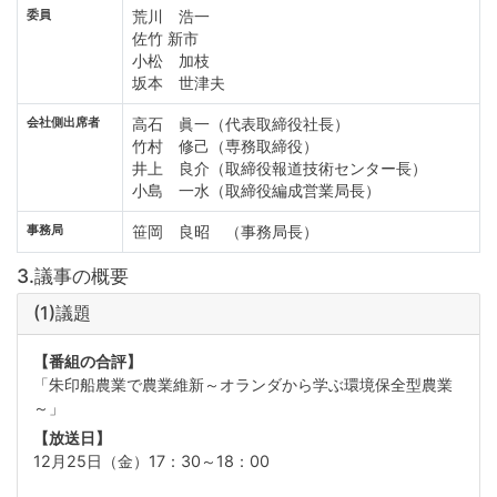
委員
荒川 浩一
佐竹 新市
小松 加枝
坂本 世津夫
会社側出席者
高石 眞一（代表取締役社長）
竹村 修己（専務取締役）
井上 良介（取締役報道技術センター長）
小島 一水（取締役編成営業局長）
事務局
笹岡 良昭 （事務局長）
3.議事の概要
(1)議題
【番組の合評】
「朱印船農業で農業維新～オランダから学ぶ環境保全型農業
～」
【放送日】
12月25日（金）17：30～18：00