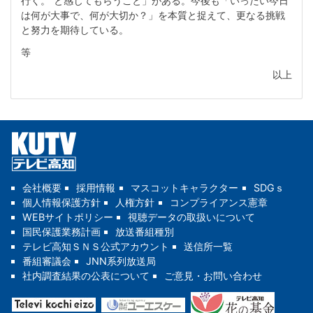
行く。”と感じてもらうこと」がある。今後も「いったい今日
は何が大事で、何が大切か？」を本質と捉えて、更なる挑戦
と努力を期待している。
等
以上
会社概要
採用情報
マスコットキャラクター
SDGｓ
個人情報保護方針
人権方針
コンプライアンス憲章
WEBサイトポリシー
視聴データの取扱いについて
国民保護業務計画
放送番組種別
テレビ高知ＳＮＳ公式アカウント
送信所一覧
番組審議会
JNN系列放送局
社内調査結果の公表について
ご意見・お問い合わせ