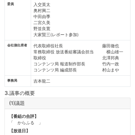
委員
入交英太
奥村興二
中田由季
二宮久美
野並良寛
大家賢三(レポート参加)
会社側出席者
代表取締役社長 藤田徹也
常務取締役 放送番組審議会担当 横山雄一
取締役 北澤邦典
コンテンツ局 報道制作部長 竹内一政
コンテンツ局 編成部長 村山まや
事務局
吉本龍二
3.議事の概要
(1)議題
【番組の合評】
「 からふる 」
【放送日】