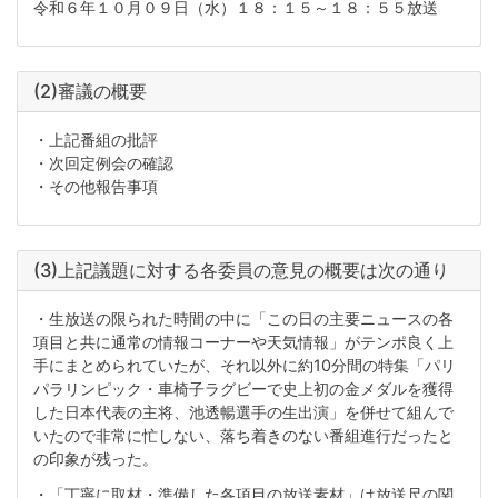
令和６年１０月０９日（水）１８：１５～１８：５５放送
(2)審議の概要
・上記番組の批評
・次回定例会の確認
・その他報告事項
(3)上記議題に対する各委員の意見の概要は次の通り
・生放送の限られた時間の中に「この日の主要ニュースの各
項目と共に通常の情報コーナーや天気情報」がテンポ良く上
手にまとめられていたが、それ以外に約10分間の特集「パリ
パラリンピック・車椅子ラグビーで史上初の金メダルを獲得
した日本代表の主将、池透暢選手の生出演」を併せて組んで
いたので非常に忙しない、落ち着きのない番組進行だったと
の印象が残った。
・「丁寧に取材・準備した各項目の放送素材」は放送尺の関