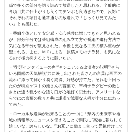
係で多くの部分を切り詰めて放送したと思われる。全般的に
各項目共に仕上がりも良くてテンポも良過ぎたので、反対に
それぞれの項目を通常通りの放送尺で「じっくり見てみた
い」とも感じた。
・番組全体として安定感・安心感共に増してきたと思われる
が、部分部分では番組構成の組み立て方や番組の進行方法で
気になる部分が散見された。今後も更なる工夫の積み重ねが
望まれる。また、ＭＣによる「原稿メモのチラ見」も気にな
るので極力抑えるように願いたい。
・“街頭インタビューの声”“＃シェアふる出演者の説明”“そら
いろ図鑑の天気解説”共に映し出された皆さんの言葉は画面の
流れに添って解かり易く納得、好感が持てた。それを上回っ
たのが特別ゲストの池さんの言葉で、車椅子ラグビーの激し
さとは違う穏やかな語り口が心地好く思われ、アスリートな
らではの言葉の数々と共に謙虚で誠実な人柄が十分に伝わっ
て来た。
・ローカル放送局が出来ることの一つに「県内の出来事や地
域の情報等のニュースを伝えることで県民に“高知に暮らして
嬉しいな、誇らしいな。”“お互いに励まし合って元気付けして