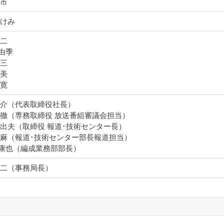
新市
あけみ
興二
由季
賢三
久美
良寛
良介（代表取締役社長）
 徹（専務取締役 放送番組審議会担当）
日出夫（取締役 報道･技術センター長）
志麻（報道･技術センター部長報道担当）
康也（編成業務部部長）
龍二（事務局長）