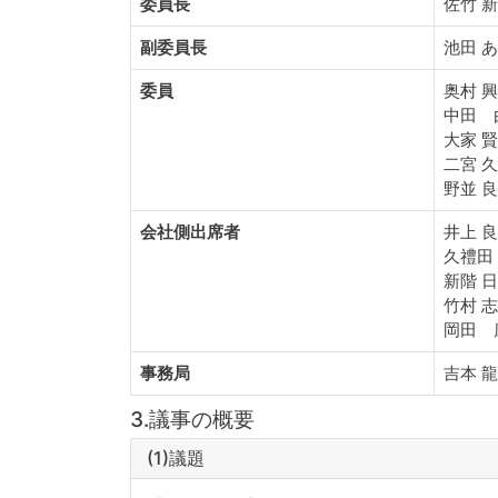
委員長
佐竹 
副委員長
池田 
委員
奥村 
中田 
大家 
二宮 
野並 
会社側出席者
井上 
久禮田
新階 
竹村 
岡田 
事務局
吉本 
3.議事の概要
(1)議題