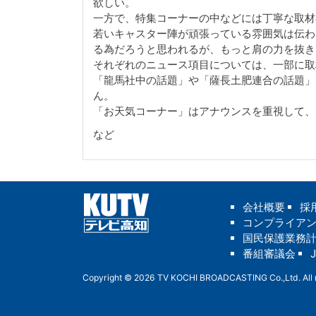
欲しい。
一方で、特集コーナーの中などには丁寧な取材
若いキャスター陣が頑張っている雰囲気は伝わ
る為だろうと思われるが、もっと肩の力を抜き
それぞれのニュース項目については、一部に取
「龍馬社中の話題」や「薩長土肥連合の話題」
ん。
「お天気コーナー」はアナウンスを重視して、
など
会社概要
採
コンプライア
国民保護業務
番組審議会
Copyright © 2026 TV KOCHI BROADCASTING Co.,Ltd. All r