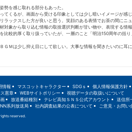
姿勢を感じ取れる部分もあった。
ってくるが、画面から受ける印象としては少し暗いイメージが感
リラックスした方が良いと思う。笑顔のある表情でお茶の間にニ
材対象から取り込む情報の取捨選択判断が甘い物や、表現する情
を比較的厚く取り扱っていたが、一層のこと「明治150周年の括
ＢＧＭは少し抑え目にして欲しい。大事な情報を聞きたいのに耳
用情報
マスコットキャラクター
SDGｓ
個人情報保護方針
ンス憲章
WEBサイトポリシー
視聴データの取扱いについて
計画
放送番組種別
テレビ高知ＳＮＳ公式アカウント
送信所
JNN系列放送局
社内調査結果の公表について
ご意見・お問い
ights reserved.