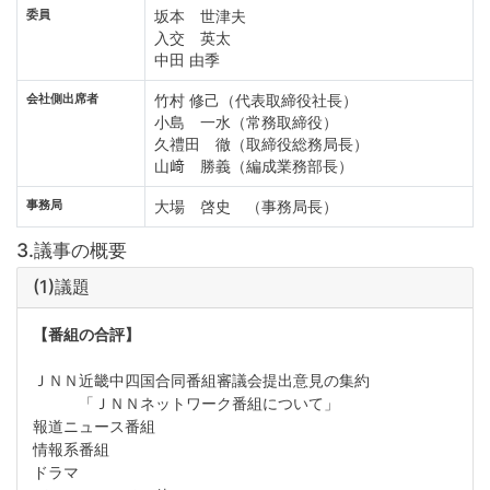
委員
坂本 世津夫
入交 英太
中田 由季
会社側出席者
竹村 修己（代表取締役社長）
小島 一水（常務取締役）
久禮田 徹（取締役総務局長）
山﨑 勝義（編成業務部長）
事務局
大場 啓史 （事務局長）
3.議事の概要
(1)議題
【番組の合評】
ＪＮＮ近畿中四国合同番組審議会提出意見の集約
「ＪＮＮネットワーク番組について」
報道ニュース番組
情報系番組
ドラマ