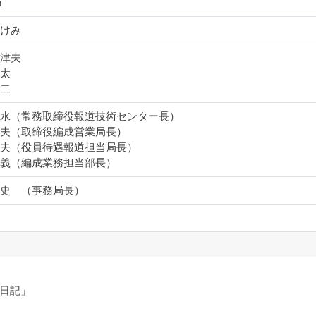
市
あけみ
世津夫
英太
興二
一水（常務取締役報道技術センター長）
和夫（取締役編成営業局長）
出夫（役員待遇報道担当局長）
勝義（編成業務担当部長）
啓史 （事務局長）
日記」