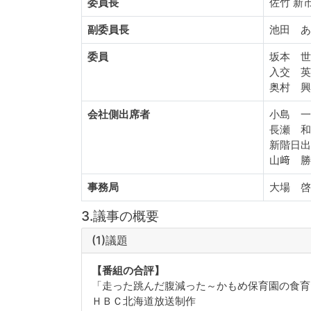
委員長
佐竹 新
副委員長
池田 
委員
坂本 
入交 
奥村 
会社側出席者
小島 
長瀬 
新階日
山﨑 
事務局
大場 
3.議事の概要
(1)議題
【番組の合評】
「走った跳んだ腹減った～かもめ保育園の食育
ＨＢＣ北海道放送制作