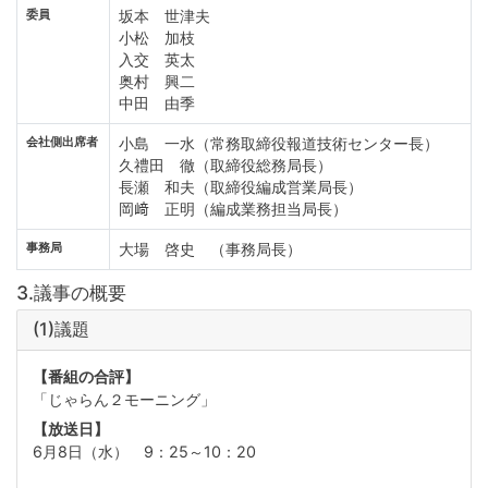
委員
坂本 世津夫
小松 加枝
入交 英太
奥村 興二
中田 由季
会社側出席者
小島 一水（常務取締役報道技術センター長）
久禮田 徹（取締役総務局長）
長瀬 和夫（取締役編成営業局長）
岡﨑 正明（編成業務担当局長）
事務局
大場 啓史 （事務局長）
3.議事の概要
(1)議題
【番組の合評】
「じゃらん２モーニング」
【放送日】
6月8日（水） 9：25～10：20