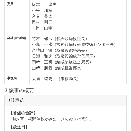
委員
坂本 世津夫
小松 加枝
入交 英太
奥村 興二
中田 由季
会社側出席者
竹村 修己（代表取締役社長）
小島 一水（常務取締役報道技術センター長）
久禮田 徹（取締役総務局長）
長瀬 和夫（取締役編成営業局長）
岡﨑 正明（編成業務担当局長）
山﨑 勝義（編成担当部長）
事務局
大場 啓史 （事務局長）
3.議事の概要
(1)議題
【番組の合評】
「旅×写 桐野伴秋がみた きらめきの高知」
【放送日】