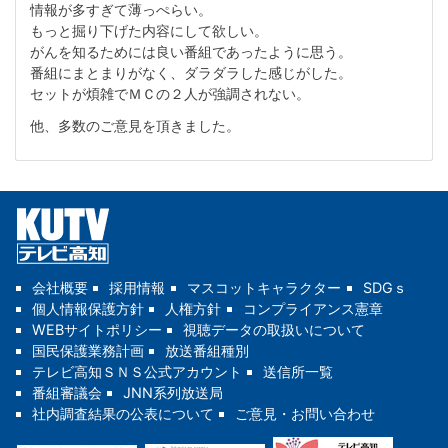
情報が多すぎて薄っぺらい。
もっと掘り下げた内容にして欲しい。
がんを知るためには良い番組であったように思う。
番組にまとまりがなく、ダラダラした感じがした。
セットが煩雑でＭＣの２人が強調されない。
他、多数のご意見を頂きました。
会社概要
採用情報
マスコットキャラクター
SDGｓ
個人情報保護方針
人権方針
コンプライアンス憲章
WEBサイトポリシー
視聴データの取扱いについて
国民保護業務計画
放送番組種別
テレビ高知ＳＮＳ公式アカウント
送信所一覧
番組審議会
JNN系列放送局
社内調査結果の公表について
ご意見・お問い合わせ