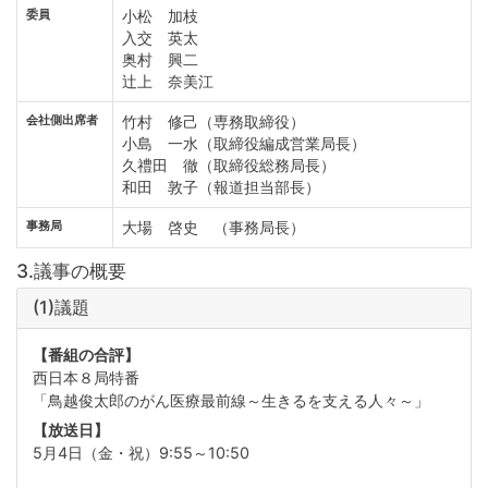
委員
小松 加枝
入交 英太
奥村 興二
辻上 奈美江
会社側出席者
竹村 修己（専務取締役）
小島 一水（取締役編成営業局長）
久禮田 徹（取締役総務局長）
和田 敦子（報道担当部長）
事務局
大場 啓史 （事務局長）
3.議事の概要
(1)議題
【番組の合評】
西日本８局特番
「鳥越俊太郎のがん医療最前線～生きるを支える人々～」
【放送日】
5月4日（金・祝）9:55～10:50