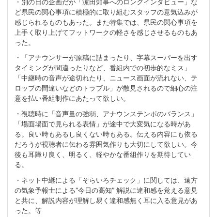
・別の日の企画だが「濵田知事へのロングインタビュー」な
ど県民の関心事項に積極的に取り組むスタッフの意気込みが
感じられるものもあった。また特集では、県民の関心事項を
上手く取り上げてフットワークの軽さを感じさせるものもあ
った。
・「アナウンサーが原稿に詰まったり、字幕スーパーを出す
タイミングが間違ったりなど、番組内での初歩的なミス」
「中継時の音声が途切れたり、ニュース画面が流れない、テ
ロップの間違いなどのトラブル」が散見されるので細心の注
意を払い番組制作にあたって欲しい。
・視聴時に「音声量の強弱、アナウンステンポのバランス」
「場面場面で見られる表情」が途中で大変気になる時があ
る。良い時もあるし良くない時もある。伝える内容にも依る
だろうが視聴者に伝わる雰囲気作りも大切にして欲しい。今
後も耳障り良く、明るく、軽やかな番組作りを期待してい
る。
・ネット中継による「そらいろチェック」に関しては、遠方
の気象予報士による“今日の高知” 解説に違和感を覚える意見
と共に、解説内容が理解し易く違和感無く耳に入る意見があ
った。等