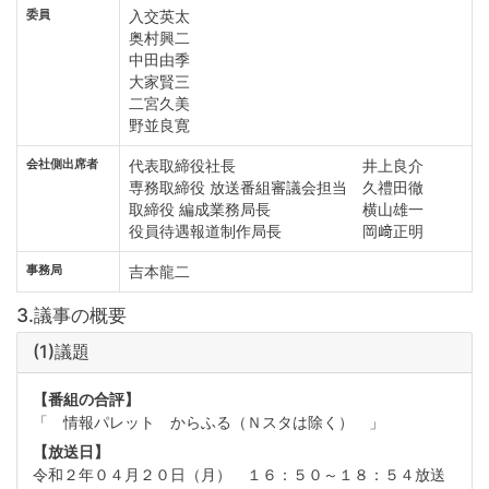
委員
入交英太
奥村興二
中田由季
大家賢三
二宮久美
野並良寛
会社側出席者
代表取締役社長 井上良介
専務取締役 放送番組審議会担当 久禮田徹
取締役 編成業務局長 横山雄一
役員待遇報道制作局長 岡﨑正明
事務局
吉本龍二
3.議事の概要
(1)議題
【番組の合評】
「 情報パレット からふる（Ｎスタは除く） 」
【放送日】
令和２年０４月２０日（月） １６：５０～１８：５４放送