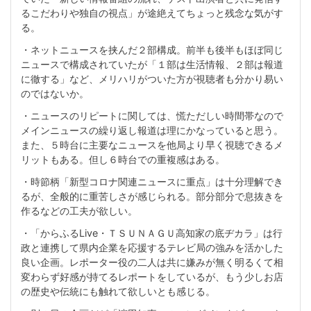
るこだわりや独自の視点」が途絶えてちょっと残念な気がす
る。
・ネットニュースを挟んだ２部構成。前半も後半もほぼ同じ
ニュースで構成されていたが「１部は生活情報、２部は報道
に徹する」など、メリハリがついた方が視聴者も分かり易い
のではないか。
・ニュースのリピートに関しては、慌ただしい時間帯なので
メインニュースの繰り返し報道は理にかなっていると思う。
また、５時台に主要なニュースを他局より早く視聴できるメ
リットもある。但し６時台での重複感はある。
・時節柄「新型コロナ関連ニュースに重点」は十分理解でき
るが、全般的に重苦しさが感じられる。部分部分で息抜きを
作るなどの工夫が欲しい。
・「からふるLive・ＴＳＵＮＡＧＵ高知家の底ヂカラ」は行
政と連携して県内企業を応援するテレビ局の強みを活かした
良い企画。レポーター役の二人は共に嫌みが無く明るくて相
変わらず好感が持てるレポートをしているが、もう少しお店
の歴史や伝統にも触れて欲しいとも感じる。