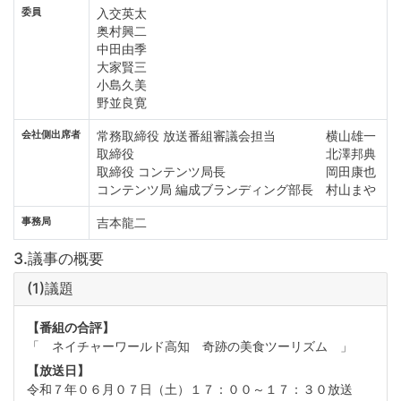
委員
入交英太
奥村興二
中田由季
大家賢三
小島久美
野並良寛
会社側出席者
常務取締役 放送番組審議会担当 横山雄一
取締役 北澤邦典
取締役 コンテンツ局長 岡田康也
コンテンツ局 編成ブランディング部長 村山まや
事務局
吉本龍二
3.議事の概要
(1)議題
【番組の合評】
「 ネイチャーワールド高知 奇跡の美食ツーリズム 」
【放送日】
令和７年０６月０７日（土）１７：００～１７：３０放送