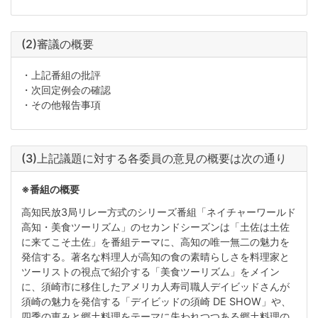
(2)審議の概要
・上記番組の批評
・次回定例会の確認
・その他報告事項
(3)上記議題に対する各委員の意見の概要は次の通り
※番組の概要
高知民放3局リレー方式のシリーズ番組「ネイチャーワールド
高知・美食ツーリズム」のセカンドシーズンは「土佐は土佐
に来てこそ土佐」を番組テーマに、高知の唯一無二の魅力を
発信する。著名な料理人が高知の食の素晴らしさを料理家と
ツーリストの視点で紹介する「美食ツーリズム」をメイン
に、須崎市に移住したアメリカ人寿司職人デイビッドさんが
須崎の魅力を発信する「デイビッドの須崎 DE SHOW」や、
四季の恵みと郷土料理をテーマに失われつつある郷土料理の