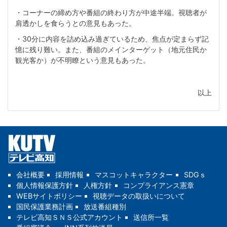
・コーナーの締め方や番組の終わり方が中途半端。視聴者が
肩透かしを食らうとの意見もあった。
・30分に内容を詰め込み過ぎているため、焦点が定まらず記
憶に残り難い。また、番組のメインターゲット（地元住民か
観光客か）が不明瞭という意見もあった。
以上
会社概要
採用情報
マスコットキャラクター
SDGｓ
個人情報保護方針
人権方針
コンプライアンス憲章
WEBサイトポリシー
視聴データの取扱いについて
国民保護業務計画
放送番組種別
テレビ高知ＳＮＳ公式アカウント
送信所一覧