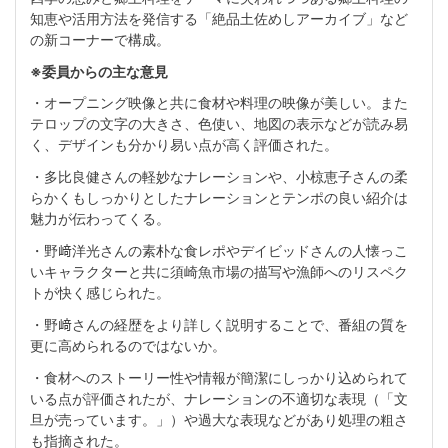
知恵や活用方法を発信する「絶品土佐めしアーカイブ」など
の新コーナーで構成。
※委員からの主な意見
・オープニング映像と共に食材や料理の映像が美しい。また
テロップの文字の大きさ、色使い、地図の表示などが読み易
く、デザインも分かり易い点が高く評価された。
・多比良健さんの軽妙なナレーションや、小椋恵子さんの柔
らかくもしっかりとしたナレーションとテンポの良い紹介は
魅力が伝わってくる。
・野﨑洋光さんの素朴な食レポやデイビッドさんの人懐っこ
いキャラクターと共に須崎魚市場の描写や漁師へのリスペク
トが快く感じられた。
・野﨑さんの経歴をより詳しく説明することで、番組の質を
更に高められるのではないか。
・食材へのストーリー性や情報が簡潔にしっかり込められて
いる点が評価されたが、ナレーションの不適切な表現（「文
旦が売っています。」）や過大な表現などがあり処理の粗さ
も指摘された。