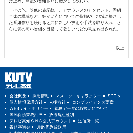
け止め、今後の番組作りに活かして欲しい。
・その他、映像の表記統一、アナウンスのアクセント、番組
全体の構成など、細かい点についての指摘や、地域に根ざし
た番組作りを続けると共に新しい技術や手法を取り入れ、さ
らに質の高い番組を目指して欲しいなどの意見も出された。
以上
会社概要
採用情報
マスコットキャラクター
SDGｓ
個人情報保護方針
人権方針
コンプライアンス憲章
WEBサイトポリシー
視聴データの取扱いについて
国民保護業務計画
放送番組種別
テレビ高知ＳＮＳ公式アカウント
送信所一覧
番組審議会
JNN系列放送局