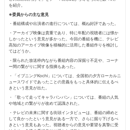
を紹介。
※委員からの主な意見
・番組構成や出演者の進行については、概ね好評であった。
・アーカイブ映像は貴重であり、特に年配の視聴者には懐か
しかったという意見が多かった。今回の番組を機に、テレビ
高知のアーカイブ映像を積極的に活用した番組作りを検討し
てはどうか。
・限られた放送枠内ながら番組内容の深掘り不足や、コーナ
ー間の繋がりに関する指摘もあった。
・「イブニングKochi」については、全国初の夕方ローカルニ
ュースワイドであったことの意義をもっと具体的に伝えるべ
きという意見が出た。
・「歌って走ってキャラバンバン」については、番組の人気
や地域との繋がりが改めて認識された。
・テレビの未来に関する街頭インタビューは、番組の締めと
して良かったという意見がある一方で、さらに掘り下げるべ
きという意見もあった。視聴者からの意見や要望を真摯に受