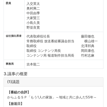
委員
入交英太
奥村興二
中田由季
大家賢三
小島久美
野並良寛
会社側出席者
代表取締役社長 藤田徹也
常務取締役 放送番組審議会担当 横山雄一
取締役 北澤邦典
取締役 コンテンツ局長 岡田康也
コンテンツ局 報道制作担当局長 竹村志麻
事務局
吉本龍二
3.議事の概要
(1)議題
【番組の合評】
からふるＳＰ「もう1人の家族」～地域と共に歩んだ55年～
【放送日】