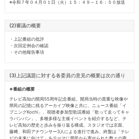
※令和７年０４月０１日（火）１５：４９～１６：５０放送
(2)審議の概要
・上記番組の批評
・次回定例会の確認
・その他報告事項
(3)上記議題に対する各委員の意見の概要は次の通り
※番組の概要
テレビ高知の開局55周年記念番組。開局当時の貴重な映像や
県民の記憶に残るアーカイブ映像と共に、ニュース番組「イ
ブニングKochi」、視聴者参加型歌謡番組「歌って走ってキャ
ラバンバン」、多種多様な主催イベントを紹介するなど、テ
レビ高知の歴史と歩みを振り返る構成。スタジオでは京面、
藤﨑、和田アナウンサー3人による進行で進み、終盤は「テレ
ビの未来に向けて」をテーマに県民から寄せられた数々の声