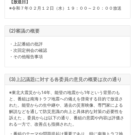
【放送日】
※令和７年０２月１２日（水）１９：００～２０：００放送
(2)審議の概要
・上記番組の批評
・次回定例会の確認
・その他報告事項
(3)上記議題に対する各委員の意見の概要は次の通り
※東北大震災から14年、能登の地震から1年という背景のも
と、番組は南海トラフ地震への備えを啓発する目的で放送さ
れた。能登からの生中継や、過去の災害映像、専門家による
解説などを通して防災意識の向上と具体的な対策の必要性を
訴えた 。委員からは以下の通り、番組の意図や内容は評価さ
れる一方で、改善点も指摘された。
・番組のテーマや問題提起は重要であり、特に南海トラフ地