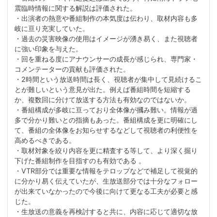
震臨時情報に関する解説は評価された。
・出演者の熱意や番組制作の本気度は伝わり、取材内容も多
岐に亘り充実していた。
・過去の災害映像の使用はイメージが湧き易く、また視聴者
に強い印象を与えた。
・回を重ねる度にアナウンサーの成長が感じられ、専門家・
コメンテーターの貢献も評価された。
・2時間という放送時間は長く、視聴者が集中して見続けるこ
とが難しいという意見が出た。例えば番組時間を短縮する
か、複数回に分けて放送する方法も有効なのではないか。
・番組構成が多岐に亘っており全体像が摑み難い。情報が過
多で分かり難いとの指摘もあった。番組構成を更に明確にし
て、番組の全体像をお知らせするなどして視聴者の利便性を
高めるべきである。
・取材対象を絞り内容を更に精査する等して、より深く掘り
下げた番組制作を目指すのも有効である 。
・VTR部分では重要な情報をテロップなどで補足して視覚的
に分かり易く伝えていたが、生放送部分では十分なフォロー
が出来ていなかったので今後に向けて更なる工夫が必要と感
じた。
・生放送の意義を再検討すると共に、内容に応じて適切な放