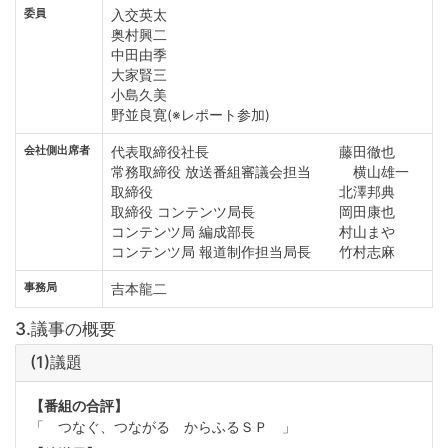
委員
入交英太
奥村興二
中田由季
大家賢三
小島久美
野並良寛(※レポート参加)
会社側出席者
代表取締役社長 藤田徹也
常務取締役 放送番組審議会担当 横山雄一
取締役 北澤邦典
取締役 コンテンツ局長 岡田康也
コンテンツ局 編成部長 村山まや
コンテンツ局 報道制作担当局長 竹村志麻
事務局
吉本龍二
3.議事の概要
(1)議題
【番組の合評】
「 つなぐ、つながる からふるＳＰ 」