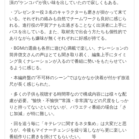
演の“ケンコバ”が良い味を出していたので寂しくもある。
・プレゼンター役３名のキャラクターも磨きが掛かって来て
いる。それぞれの絡みも自然でチームワークも良好に感じら
れる。進行役の平賀アナも出過ぎることなく出演者に上手に
パスを出している。また、取材先で出会う方たちも個性的で
ありながらも嫌味が無くそれぞれに好感が持てる。
・BGMの選曲も各所に遊び心満載で楽しい。ナレーションの
筒井啓文さんの声はとても聞き取り易く、編集上手にタイミ
ング良くナレーションが入るので番組に勢いをもたらせてい
るように感じる。
・本編終盤の“不可杯のシーン”ではなかなか決着が付かず放送
尺が長く感じられた。
・多くの子供も視聴する時間帯なので構成内容には様々な配
慮が必要。“愉快・不愉快”“常識・非常識”などの尺度をしっか
りと持ってないといけないが、バラエティ番組の場合は「さ
じ加減」が特に難しい。
・回を追う毎に「キテレツに関するネタ集め」は大変だと思
うが、今後もマイナーチェンジを繰り返しながら更に楽しい
番組作りに磨きを掛けてもらいたい。 等