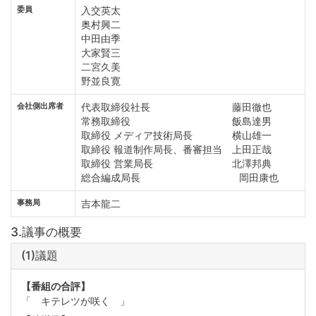
委員
入交英太
奥村興二
中田由季
大家賢三
二宮久美
野並良寛
会社側出席者
代表取締役社長 藤田徹也
常務取締役 飯島達男
取締役 メディア技術局長 横山雄一
取締役 報道制作局長、番審担当 上田正哉
取締役 営業局長 北澤邦典
総合編成局長 岡田康也
事務局
吉本龍二
3.議事の概要
(1)議題
【番組の合評】
「 キテレツが咲く 」