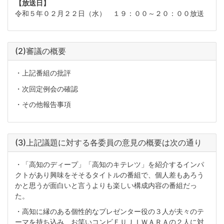
【放送日】
令和５年０２月２２日（水） １９：００～２０：００放送
(2)審議の概要
・上記番組の批評
・次回定例会の確認
・その他報告事項
(3)上記議題に対する各委員の意見の概要は次の通り
・「高知のディープ」「高知のキテレツ」を紹介するインパ
クトがあり興味をそそるタイトルの番組で、個人差もあろう
かと思うが面白いと言うよりも楽しい構成内容の番組だっ
た。
・高知に縁のある個性的なプレゼンター役の３人が夫々のテ
ーマを持ち込み、お笑いコンビＦＵＪＩＷＡＲＡの２人に対