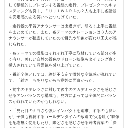
して積極的にプレゼンする番組の進行。プレゼンターのキャ
スティングも良く、ＦＵＪＩＷＡＲＡの２人も上手に各話題
を安定感のある笑いへとつなげていた。
・進行役の平賀アナウンサーは出過ぎず、明るく上手に番組
をまとめていた。また、各テーマのナレーションは３人のア
ナウンサーが担当していたので目先や印象が変わり工夫が感
じられた。
・各テーマでの撮影はそれぞれ丁寧に取材している部分が多
く有り、美しい自然の景色やドローン映像もタイミング良く
挿入されていて雰囲気を盛り上げていた。
・番組全体としては、終始不安定で微妙な空気感が流れてい
て、「雑さ」もありながらも意外に面白かった。
・前半のキテレツさに対して後半のアカデミックさを感じさ
せるアンバランスな構成も、見方によっては全体的にバラン
スが取れていたのかもしれない。
・「見た目の面白さや強いインパクトを追求」するのも良い
が、子供も視聴するゴールデンタイムの放送で“火を吐く”映像
を配慮無く使用したり、際どさを感じさせる若者言葉の「決