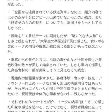
があった。
・「全国から注目されている鉄道列車」なのに、紹介内容で
はその点が十分にアピール出来ていなかったのが残念。また
「鉄道そのものの魅力」についても、深掘りをもっとして欲
しかった。
・興味を引く番組テーマに期待したが、“魅力的な大人旅” ら
しさは感じられず、“大学生の卒業旅行”風に感じた。食レポを
含めトークの内容や編集が雑に感じる部分があって残念だっ
た。
・車窓からの景色と共に、沿線の海や山など手間を掛けた景
色映像の数々が美しく編集されていた。しかし車内で撮影し
た弁当食材の一部が美味しそうに見えなくて残念。
・番組内の情報量が多すぎた。各種体験・食レポ・観光・ア
ナウンサー同士のトークなど盛り沢山の構成内容ではあった
が、それぞれにメリハリが弱く中途半端でまとまりが無かっ
たので、視聴後は全体的な印象が心の中に残らなかった。
・それぞれの“レポートや紹介、トークの内容”は「そこで感じ
た印象や感想を述べる」だけではなく、視聴者目線に立って