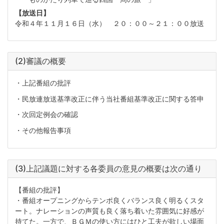
【放送日】
令和４年１１月１６日（水） ２０：００～２１：００放送
(2)審議の概要
・上記番組の批評
・民放連放送基準改正に伴う当社番組基準改正に関する答申
・次回定例会の確認
・その他報告事項
(3)上記議題に対する各委員の意見の概要は次の通り
【番組の批評】
・番組オープニングからテンポ良くバランス良く明るくスタ
ート。ナレーションの声質も良く落ち着いた雰囲気に好感が
持てた。一方で、ＢＧＭの使い方にはひと工夫が欲しい場面