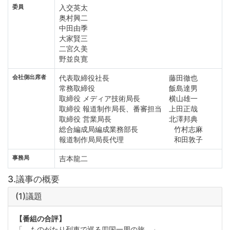
委員
入交英太
奥村興二
中田由季
大家賢三
二宮久美
野並良寛
会社側出席者
代表取締役社長 藤田徹也
常務取締役 飯島達男
取締役 メディア技術局長 横山雄一
取締役 報道制作局長、番審担当 上田正哉
取締役 営業局長 北澤邦典
総合編成局編成業務部長 竹村志麻
報道制作局局長代理 和田敦子
事務局
吉本龍二
3.議事の概要
(1)議題
【番組の合評】
「 ものがたり列車で巡る四国一周の旅 」