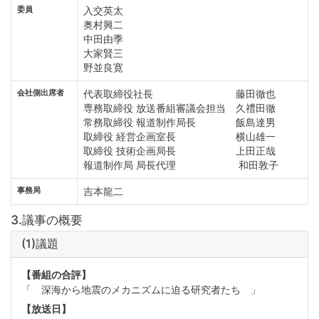
委員
入交英太
奥村興二
中田由季
大家賢三
野並良寛
会社側出席者
代表取締役社長 藤田徹也
専務取締役 放送番組審議会担当 久禮田徹
常務取締役 報道制作局長 飯島達男
取締役 経営企画室長 横山雄一
取締役 技術企画局長 上田正哉
報道制作局 局長代理 和田敦子
事務局
吉本龍二
3.議事の概要
(1)議題
【番組の合評】
「 深海から地震のメカニズムに迫る研究者たち 」
【放送日】