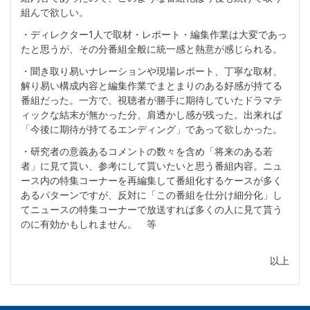
組んで欲しい。
・ディレクター1人で取材・レポート・編集作業は大変であっ
たと思うが、その分番組全般に統一感と熱意が感じられる。
・聞き取り易いナレーションや現場レポート、丁寧な取材、
解り易い構成内容と編集作業でまとまりのある好感が持てる
番組だった。一方で、視聴者が勝手に期待していたドラマテ
ィックな結末が無かった分、肩透かし感が残った。出来れば
「今後に期待が持てるエンディング」であって欲しかった。
・研究者の意義あるコメントの数々を含め「将来のある若
者」に見て貰い、参考にして貰いたいと思う番組内容。ニュ
ース内の特集コーナーを再編集して番組化するケースが多く
あるパターンですが、反対に「この番組を仕分け細分化」し
てニュースの特集コーナーで放送すれば多くの人に見て貰う
のに有効かもしれません。 等
以上