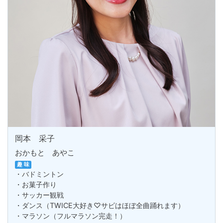
岡本 采子
おかもと あやこ
趣 味
・バドミントン
・お菓子作り
・サッカー観戦
・ダンス（TWICE大好き♡サビはほぼ全曲踊れます）
・マラソン（フルマラソン完走！）