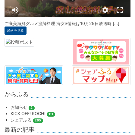
ご褒美海鮮グルメ漁師料理 海女※情報は10月29日放送時 [...]
続きを見る
からふる
お知らせ
2
KICK OFF! KOCHI
111
シェアふる
265
最新の記事