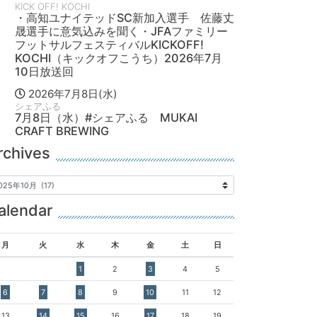
KICK OFF! KOCHI
・高知ユナイテッドSC新加入選手 佐藤丈
晟選手に意気込みを聞く・JFAファミリー
フットサルフェスティバルKICKOFF!
KOCHI（キックオフこうち）2026年7月
10日放送回
2026年7月8日(水)
シェアふる
7月8日（水）#シェアふる MUKAI
CRAFT BREWING
rchives
alendar
月
火
水
木
金
土
日
1
2
3
4
5
6
7
8
9
10
11
12
13
14
15
16
17
18
19