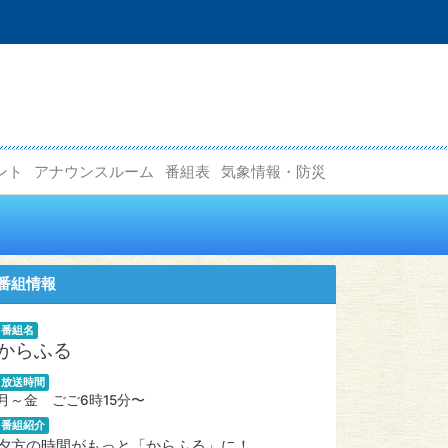
ント
アナウンスルーム
番組表
気象情報・防災
番組情報
番組名
からふる
放送時間
月～金 ごご6時15分〜
番組紹介
夕方の時間がもっと「からふる」に！