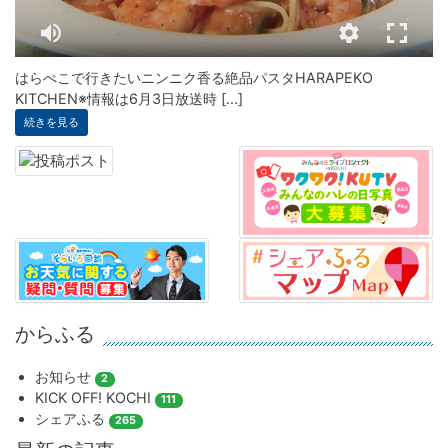
はらぺこで行きたいニンニク香る絶品パスタHARAPEKO
KITCHEN※情報は6月3日放送時 [...]
続きを見る
からふる
お知らせ
2
KICK OFF! KOCHI
111
シェアふる
265