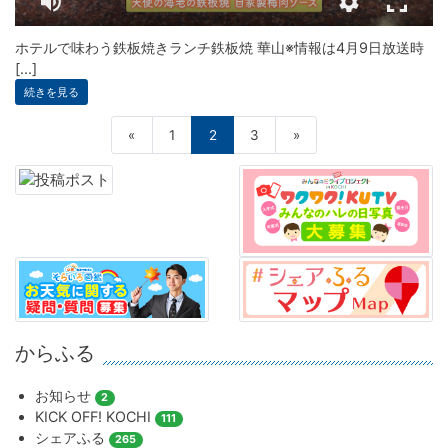
ホテルで味わう鉄板焼きランチ鉄板焼 華山※情報は4月9日放送時
[...]
続きを見る
«
1
2
3
»
からふる
お知らせ
2
KICK OFF! KOCHI
111
シェアふる
265