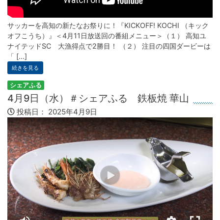
サッカーを高知の新たなお祭りに！『KICKOFF! KOCHI （キック
オフこうち）』＜4月11日放送回の番組メニュー＞（１） 高知ユ
ナイテッドSC 大漁得点で2勝目！ （２） 注目の四国ダービーは
「 [...]
続きを見る
シェアふる
4月9日（水）＃シェアふる 鉄板焼 華山
投稿日：
2025年4月9日