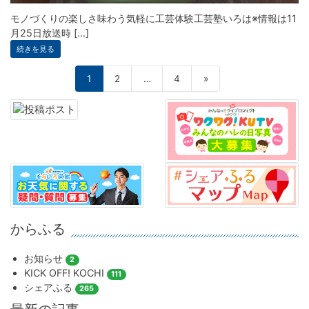
モノづくりの楽しさ味わう気軽に工芸体験工芸塾いろは※情報は11
月25日放送時 [...]
続きを見る
1
2
…
4
»
からふる
お知らせ
2
KICK OFF! KOCHI
111
シェアふる
265